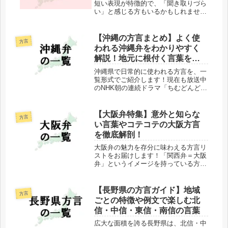
短い表現が特徴的で、「聞き取りづら
い」と感じる方もいるかもしれませ
ん。しかし、その中には愛らしく親し
みを感じさせる方言も多く、知れば知
るほど秋田弁に惹かれてしまう魅力が
【沖縄の方言まとめ】よく使
方言
詰まっています。また、「秋田美人」
われる沖縄弁をわかりやすく
とい...
解説！地元に根付く言葉を紹
介
沖縄県で日常的に使われる方言を、一
覧形式でご紹介します！現在も放送中
のNHK朝の連続ドラマ「ちむどんど
ん」（2022年4月放送開始）は、沖縄
本土復帰50年をテーマに、やんばる地
方を舞台としています。ドラマタイト
【大阪弁特集】意外と知らな
方言
ル「ちむどんどん」は、「胸が高...
い言葉やコテコテの大阪方言
を徹底解剖！
大阪弁の魅力を存分に味わえる方言リ
ストをお届けします！「関西弁＝大阪
弁」というイメージを持っている方も
多いのではないでしょうか？実は、大
阪弁には「摂津弁」「河内弁」「泉州
弁」という3つの種類があり、その中
【長野県の方言ガイド】地域
方言
でも最も親しまれているのが「摂津
ごとの特徴や例文で楽しむ北
弁」...
信・中信・東信・南信の言葉
広大な面積を誇る長野県は、北信・中