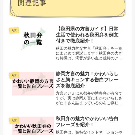
関連記事
【秋田県の方言ガイド】日常
方言
生活で使われる秋田弁を例文
付きで徹底紹介！
秋田の魅力的な方言「秋田弁」を一覧
にまとめて解説します！秋田弁の大き
な特徴は、濁音が多い点と独特のアク
セント。また、単語が短い傾向にある
のも特徴的です。秋田の冬は厳しい寒
さと多くの積雪に見舞われます。この
静岡方言の魅力！かわいらし
方言
ため、口の動きを最小限に抑えて話す
さと胸キュンする告白フレー
よ...
ズを徹底紹介
方言といえば京都弁や博多弁が有名で
すが、実は静岡方言にもかわいらしさ
がたくさん詰まっているのをご存じで
しょうか？その柔らかな響きが、多く
の人から注目を集めています。静岡方
言は標準語に近いアクセントで親しみ
秋田弁の魅力やかわいい告白
方言
やすいとされています。一方で、独自
フレーズを紹介！
の...
秋田弁は、独特なイントネーションや