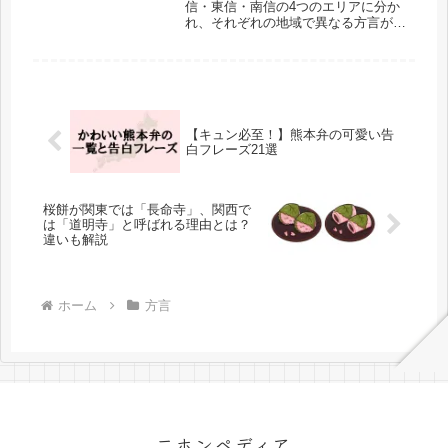
信・東信・南信の4つのエリアに分か
れ、それぞれの地域で異なる方言が使
われています。同じ県内でも地域ごと
に違う魅力があるため、方言を知るこ
とでその土地の特色がさらに楽しめる
はずです。この記事では、長野県内の
各...
【キュン必至！】熊本弁の可愛い告
白フレーズ21選
桜餅が関東では「長命寺」、関西で
は「道明寺」と呼ばれる理由とは？
違いも解説
ホーム
方言
二ホンペディア