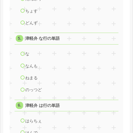
ちょす
どんず
津軽弁 な行の単語
な
なんも
ねまる
のっつど
津軽弁 は行の単語
はらちぇ
はんで