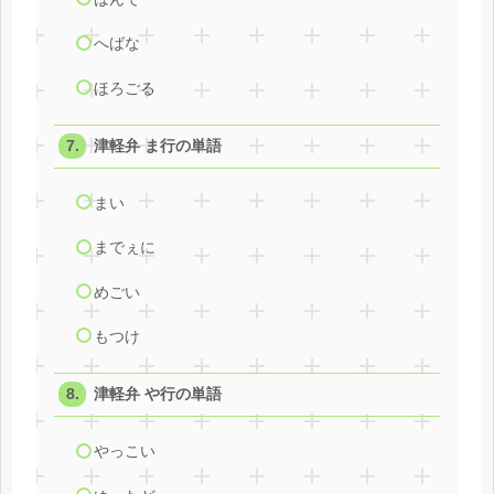
へばな
ほろごる
津軽弁 ま行の単語
まい
までぇに
めごい
もつけ
津軽弁 や行の単語
やっこい