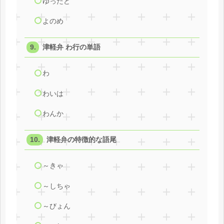
ゆったど
よのめ
津軽弁 わ行の単語
わ
わいは
わんか
津軽弁の特徴的な語尾
～きゃ
～しちゃ
～びょん