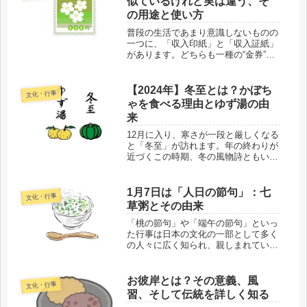
似ているけれど実は違う、そ
の用途と使い方
普段の生活であまり意識しないものの
一つに、「収入印紙」と「収入証紙」
があります。どちらも一種の“金券”と
して扱われますが、使う場面や発行元
は全く異なることをご存じでしょう
か。見た目も名前も似ているため、混
【2024年】冬至とは？かぼち
文化・行事
同してしまいがちですが、実際には下
ゃを食べる理由とゆず湯の由
記...
来
12月に入り、寒さが一段と厳しくなる
と「冬至」が訪れます。年の終わりが
近づくこの時期、冬の風物詩ともいえ
る冬至とはどんな日なのでしょうか？
今回は、冬至に食べるかぼちゃの由来
や、ゆず湯に浸かる理由を詳しくご紹
1月7日は「人日の節句」：七
文化・行事
介します。冬至とは？冬至は「二十
草粥とその由来
四...
「桃の節句」や「端午の節句」といっ
た行事は日本の文化の一部として多く
の人々に広く知られ、親しまれていま
す。しかし、「人日の節句（じんじつ
のせっく）」については、それほど多
くの人々に馴染みがないかもしれませ
お彼岸とは？その意義、風
文化・行事
ん。実は、1月7日に食べる七草粥の
習、そして伝統を詳しく知る
習...