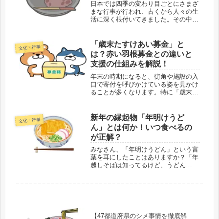
日本では四季の変わり目ごとにさまざ
まな行事が行われ、古くから人々の生
活に深く根付いてきました。その中で
も、「春分の日」や「秋分の日」に重
なる「お彼岸」は特に重視されている
行事の一つです。この期間は自然と先
「歳末たすけあい募金」と
文化・行事
祖への感謝を表すだけでなく、家族の
は？赤い羽根募金との違いと
絆...
支援の仕組みを解説！
年末の時期になると、街角や施設の入
口で寄付を呼びかけている姿を見かけ
ることが多くなります。特に「歳末た
すけあい募金」という名前を目にした
ことはありませんか？ 一方で、同じ
く年末頃に実施される「赤い羽根募
新年の縁起物「年明けうど
文化・行事
金」というキャンペーンもあり、両者
ん」とは何か！いつ食べるの
の違...
が正解？
みなさん、「年明けうどん」という言
葉を耳にしたことはありますか？「年
越しそばは知ってるけど、うどん
も？」と驚く人もいるかもしれませ
ん。歴史の深い年越しそばとは異な
り、年明けうどんは比較的最近の文化
です。本記事では、その成り立ちや目
的、食べる...
【47都道府県のシメ事情を徹底解