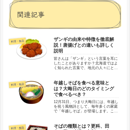
関連記事
ザンギの由来や特徴を徹底解
料理・食品
説！唐揚げとの違いも詳しく
説明
皆さんは「ザンギ」という言葉を耳に
したことがありますか？北海道ではよ
く知られた言葉で、地元の人々にとっ
ては馴染みのある存在ですが、北海道
以外の地域ではあまり知られていない
かもしれません。この記事では、ザン
年越しそばを食べる意味と
料理・食品
ギの名前がどのようにして生まれたの
は？大晦日のどのタイミング
か...
で食べるべき？
12月31日、つまり大晦日には、年越し
を祝う風物詩として、毎年多くの家庭
で「年越しそば」が登場します。この
風習は日本全国でおなじみですが、た
だ食べるだけではなく、そこには深い
意味が込められています。新しい年を
そばの種類とは？更科、田
料理・食品
迎える前にこのそばを食べることに...