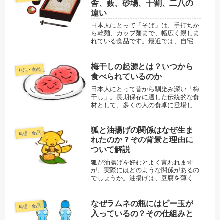
舎、藪、砂場、十割、二八の
違い
日本人にとって「そば」は、手打ちか
ら乾麺、カップ麺まで、幅広く親しま
れている食品です。最近では、自宅で
そばを打つ人も増えているようで、自
家製のそばは格別だと言われていま
す。そんな人気のそばですが、一言で
梅干しの起源とは？いつから
料理・食品
「そば」といっても種類が多く、それ
食べられているのか
ぞれ...
日本人にとって昔から馴染み深い「梅
干し」。長期保存に適した伝統的な食
材として、多くの人の食卓に登場して
きました。それでは、梅干しが一体い
つ頃から日本で食べられてきたのか、
また他の国にも梅干しと似た文化があ
狐と油揚げの関係はなぜ生ま
料理・食品
るのかについてご存じでしょうか。本
れたのか？その背景と理由に
記...
ついて解説
狐が油揚げを好むとよく言われます
が、実際にはどのような関係があるの
でしょうか。油揚げは、豆腐を薄く切
り油で揚げた食材で、味噌汁の具やう
どんのトッピング、酢飯を詰めたお稲
荷さんなどに広く使われています。と
なぜラムネの瓶にはビー玉が
料理・食品
ころで、狐が油揚げを本当に食べるこ
入っているの？その仕組みと
とが...