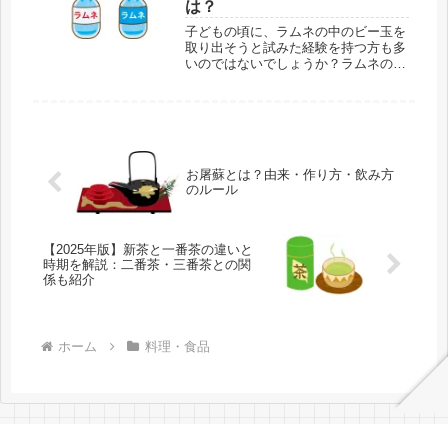
は？
子どもの頃に、ラムネの中のビー玉を
取り出そうと試みた経験を持つ方も多
いのではないでしょうか？ラムネの瓶
にはなぜビー玉があり、どのようにし
て中に入れられているのか、詳しく見
ていきましょう。ラムネとは？名前の
由来ラムネとは、透明な炭酸飲料に甘
味...
お屠蘇とは？由来・作り方・飲み方
のルール
【2025年版】新茶と一番茶の違いと
時期を解説：二番茶・三番茶との関
係も紹介
ホーム
料理・食品