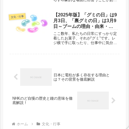
ます。背中に向かって火花を散らして
も、実際に人や物に火がつくわけでは
ありません。それでは、なぜわざわざ
【2025年版】「グミの日」は9
文化・行事
火打石を鳴らすのでしょうか？ その
月3日、「裏グミの日」は3月9
背...
日～ブームの理由・由来・キ
ャンペーン＆イベントまるわ
ここ数年、私たちの日常にすっかり定
かり
着したお菓子、それが“グミ”です。レ
ジ横で手に取ったり、仕事中に気分転
換で食べたり、カラフルなパッケージ
につい惹かれる—そんな経験がある方
も多いでしょう。特に10代から20代の
若者を中心に、グミはSNS映え...
日本に電柱が多く存在する理由と
は？その背景を徹底解説
NHKのど自慢の歴史と鐘の意味を徹
底解説！
ホーム
文化・行事