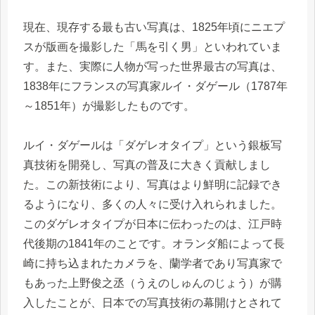
現在、現存する最も古い写真は、1825年頃にニエプ
スが版画を撮影した「馬を引く男」といわれていま
す。また、実際に人物が写った世界最古の写真は、
1838年にフランスの写真家ルイ・ダゲール（1787年
～1851年）が撮影したものです。
ルイ・ダゲールは「ダゲレオタイプ」という銀板写
真技術を開発し、写真の普及に大きく貢献しまし
た。この新技術により、写真はより鮮明に記録でき
るようになり、多くの人々に受け入れられました。
このダゲレオタイプが日本に伝わったのは、江戸時
代後期の1841年のことです。オランダ船によって長
崎に持ち込まれたカメラを、蘭学者であり写真家で
もあった上野俊之丞（うえのしゅんのじょう）が購
入したことが、日本での写真技術の幕開けとされて