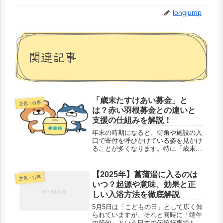
longjump
関連記事
「歳末たすけあい募金」と
文化・行事
は？赤い羽根募金との違いと
支援の仕組みを解説！
年末の時期になると、街角や施設の入
口で寄付を呼びかけている姿を見かけ
ることが多くなります。特に「歳末た
すけあい募金」という名前を目にした
ことはありませんか？ 一方で、同じ
く年末頃に実施される「赤い羽根募
【2025年】菖蒲湯に入るのは
文化・行事
金」というキャンペーンもあり、両者
いつ？起源や意味、効果と正
の違...
しい入浴方法を徹底解説
5月5日は「こどもの日」として広く知
られていますが、それと同時に「端午
の節句」という日本の伝統行事でもあ