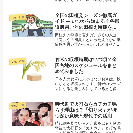
ります。この日は、鯉のぼりを飾った
り、粽（ちまき）や柏餅を食べる風習
がありますが、それに加えて「菖蒲
全国の田植えシーズン徹底ガ
文化・行事
湯」に入る習慣も長く続いています。
イド ― いつから始まる？各都
菖...
道府県ごとの田植え時期をわ
かりやすく解説
田植えの季節と言えば、多くの人は
「春」や「初夏」といった柔らかい季
節感を思い浮かべるかもしれません。
しかし、日本全国に広がる田んぼの風
景は、一律に同じ時期に田植えが行わ
れるわけではなく、地域ごとの気候や
お米の収穫時期はいつ頃？全
文化・行事
風土、さらには栽培される稲の品種に
国各地のスケジュールをまと
よっ...
めてみました
日本人の食卓に欠かせないお米は、秋
になると収穫されます。新米のシーズ
ンになると楽しみにしている方も多い
のではないでしょうか？しかし、日本
列島は南北に長いため、地域ごとの気
候により収穫時期は異なります。そこ
時代劇で火打石をカチカチ鳴
文化・行事
で今回は、都道府県ごとの稲刈り時期
らす理由は？「切り火」が持
を...
つ深い意味と現代での活用
時代劇を見ていると、家を出る人物の
背後で火打石を「カチカチ」と打ち鳴
らす印象的な場面に出会うことがあり